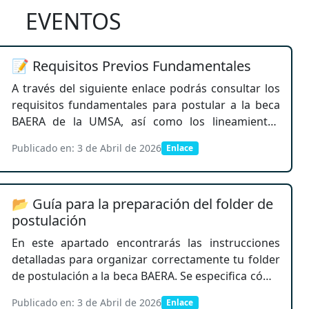
EVENTOS
📝 Requisitos Previos Fundamentales
A través del siguiente enlace podrás consultar los
requisitos fundamentales para postular a la beca
BAERA de la UMSA, así como los lineamientos
necesarios para la preparación de tu folder de
Publicado en: 3 de Abril de 2026
Enlace
postulación, requisito indispensable para la etapa
de entrevista. Este documento detalla las
condiciones que deben cumplir los postulantes,
📂 Guía para la preparación del folder de
tales como criterios académicos, administrativos y
postulación
personales (por ejemplo, ser estudiante regular o
egresado reciente, no contar con otras becas,
En este apartado encontrarás las instrucciones
entre otros), además de los documentos que
detalladas para organizar correctamente tu folder
debes presentar para completar correctamente tu
de postulación a la beca BAERA. Se especifica cómo
postulación.
debe presentarse la documentación, incluyendo el
Publicado en: 3 de Abril de 2026
Enlace