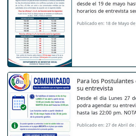
desde el 19 de mayo hast
horarios de entrevista s
los conflictos suscitados
Publicado en: 18 de Mayo de
y El Alto, así como a los
las autoridades univ
corresponde al paso de
horario continuo, ma
entrevista establecidos.
Para los Postulantes 
su entrevista
Desde el dia Lunes 27 de
podra agendar su entrevis
hasta las 22:00 pm. NOT
los postulantes que
Publicado en: 27 de Abril de
documentos hasta el ulti
la convocatoria (19 de Abri