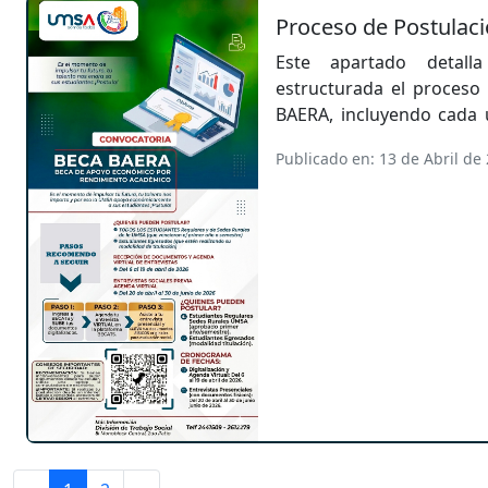
Proceso de Postulac
Este apartado detal
estructurada el proceso 
BAERA, incluyendo cada 
postulante debe seguir.
Publicado en: 13 de Abril de
guía paso a paso que 
requisitos, plazos y a
completar correctamente 
errores y facilitand
procedimiento establecid