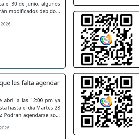
a el 30 de junio, algunos
erán modificados debido a
 en las ciudades de La Paz
 2026
 comunicados emitidos por
ersitarias. El cambio
 horario discontinuo a
nteniendo los días de
que les falta agendar
 abril a las 12:00 pm ya
ta hasta el dia Martes 28
A: Podran agendarse solo
 subieron todos sus
 2026
mo dia que estaba vigente
l).