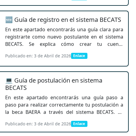
uso de un folder tamaño oficio, la estructura de la
tapa (datos de domicilio, croquis y fotografía), el
reverso (datos personales, contacto y documentos
🆕 Guía de registro en el sistema BECATS
académicos), así como los requisitos académicos y
socioeconómicos que debes adjuntar.
En este apartado encontrarás una guía clara para
registrarte como nuevo postulante en el sistema
BECATS. Se explica cómo crear tu cuenta
ingresando tus datos personales, generar una
Publicado en: 3 de Abril de 2026
Enlace
contraseña segura, subir tu fotografía y completar
correctamente el formulario de registro. Además,
incluye el proceso de verificación de correo
💻 Guía de postulación en sistema
electrónico, paso indispensable para activar tu
BECATS
cuenta y acceder al sistema, desde donde podrás
continuar con tu postulación a la beca.
En este apartado encontrarás una guía paso a
paso para realizar correctamente tu postulación a
la beca BAERA a través del sistema BECATS. Se
explica cómo iniciar sesión, registrar tus datos
Publicado en: 3 de Abril de 2026
Enlace
personales, académicos y socioeconómicos, y subir
la documentación requerida en formato digital.