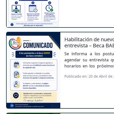
Habilitación de nuev
entrevista – Beca BA
Se informa a los postu
agendar su entrevista q
horarios en los próximo
esta opción quienes y
Publicado en: 20 de Abril de
subida de todos sus do
estar atentos a la págin
agendamiento correspond