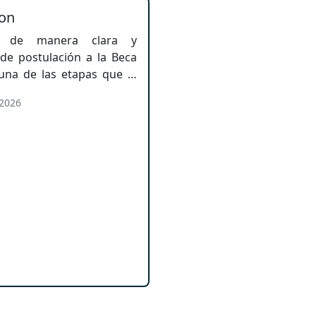
ion
la de manera clara y
de postulación a la Beca
una de las etapas que el
 Aquí se proporciona una
 2026
permite comprender los
cciones necesarias para
la postulación, evitando
o el cumplimiento del
o.