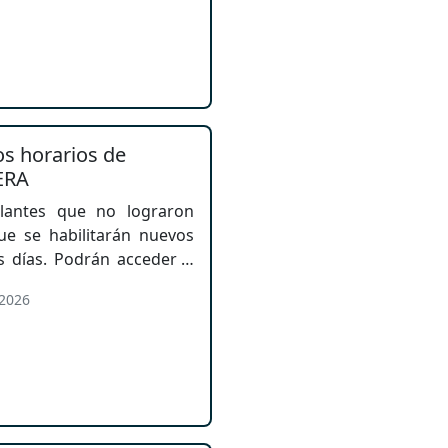
os horarios de
ERA
lantes que no lograron
ue se habilitarán nuevos
s días. Podrán acceder a
a hayan completado la
 2026
cumentos. Se recomienda
a BECATS para realizar el
iente.